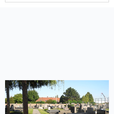
Back
to
top