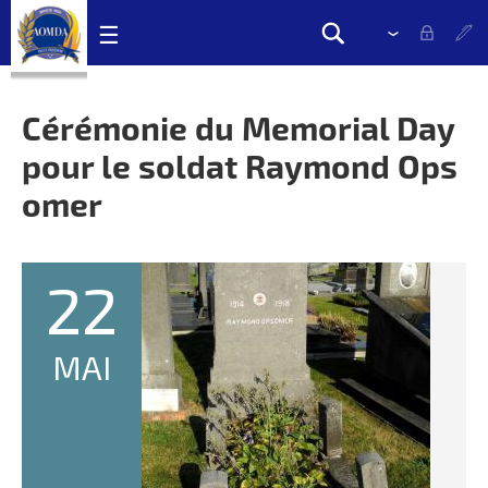
Skip
☰
Veuillez
Recherches
navigation
sélectionner
Search
links
la
form
liste
Cérémonie du Memorial Day
déroulante
pour le soldat Raymond Ops
pour
changer
omer
la
langue
22
MAI