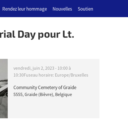
Rendez leur hommage
Nouvelles
Soutien
al Day pour Lt.
vendredi, juin 2, 2023 -
10:00
à
10:30
Fuseau horaire: Europe/Bruxelles
Community Cemetery of Graide
5555, Graide (Bièvre), Belgique