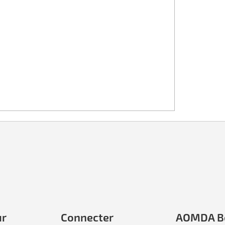
ur
Connecter
AOMDA B