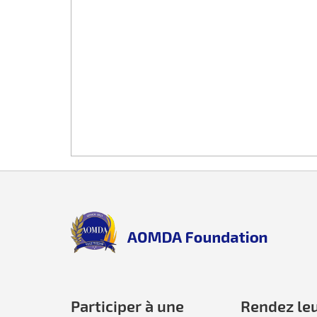
Back
to
top
aomda_logo.png
Participer à une
Rendez le