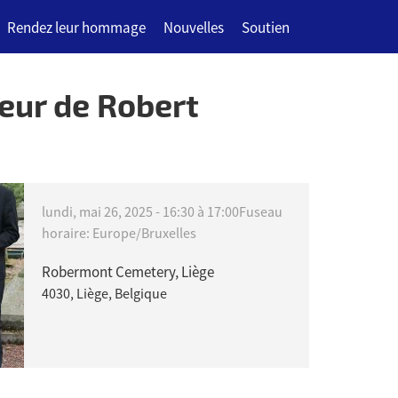
Rendez leur hommage
Nouvelles
Soutien
eur de Robert
lundi, mai 26, 2025 -
16:30
à
17:00
Fuseau
horaire: Europe/Bruxelles
Robermont Cemetery, Liège
4030, Liège, Belgique