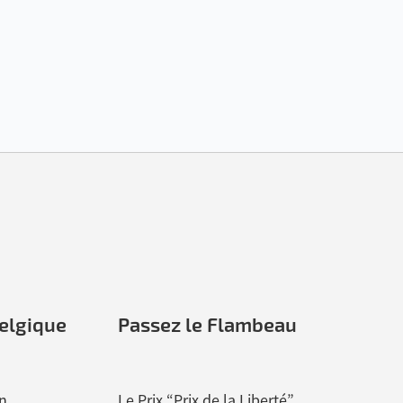
elgique
Passez le Flambeau
n
Le Prix “Prix de la Liberté”