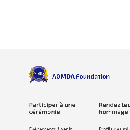
Back
to
top
aomda_logo.png
Participer à une
Rendez le
cérémonie
hommage
Evènements à venir
Profils des mil