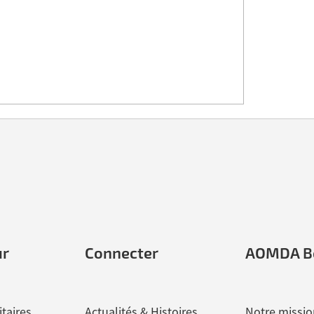
ur
Connecter
AOMDA B
itaires
Actualités & Histoires
Notre missio