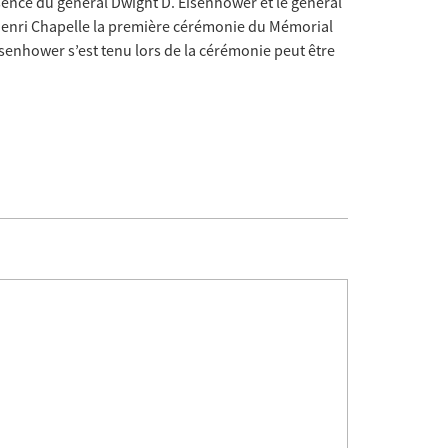
ésence du général Dwight D. Eisenhower et le général
Henri Chapelle la première cérémonie du Mémorial
senhower s’est tenu lors de la cérémonie peut être