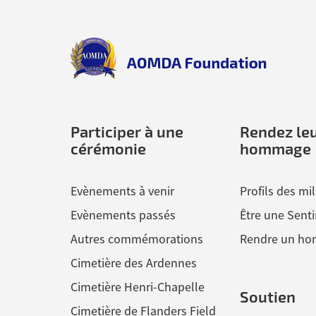
Back
to
top
aomda_logo.png
Participer à une
Rendez le
cérémonie
hommage
Evènements à venir
Profils des mil
Evènements passés
Être une Senti
Autres commémorations
Rendre un h
Cimetière des Ardennes
Cimetière Henri-Chapelle
Soutien
Cimetière de Flanders Field