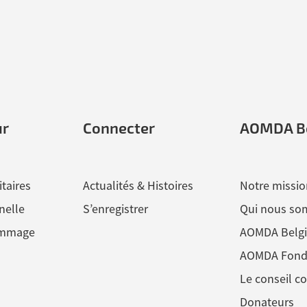
ur
Connecter
AOMDA B
itaires
Actualités & Histoires
Notre missio
nelle
S’enregistrer
Qui nous s
ommage
AOMDA Belg
AOMDA Fond
Le conseil co
Donateurs