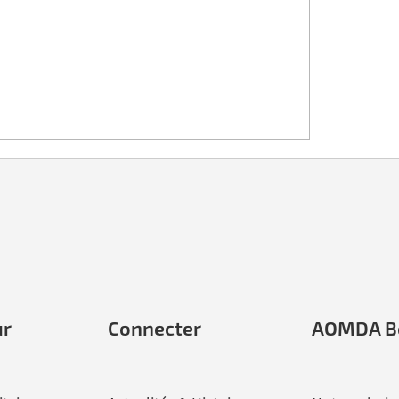
ur
Connecter
AOMDA B