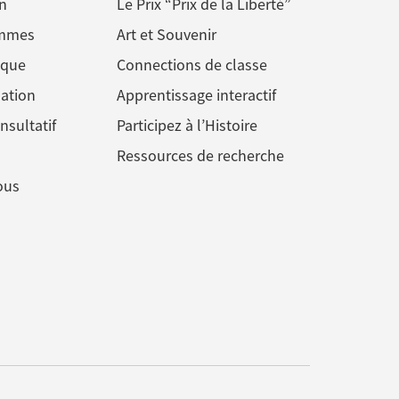
n
Le Prix “Prix de la Liberté”
ommes
Art et Souvenir
ique
Connections de classe
ation
Apprentissage interactif
nsultatif
Participez à l’Histoire
Ressources de recherche
ous