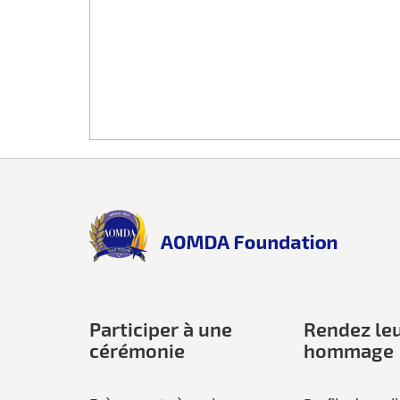
Back
to
top
aomda_logo.png
Participer à une
Rendez le
cérémonie
hommage