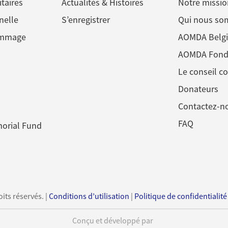
itaires
Actualités & Histoires
Notre missio
nelle
S’enregistrer
Qui nous s
ommage
AOMDA Belg
AOMDA Fond
Le conseil co
Donateurs
Contactez-n
FAQ
orial Fund
ts réservés. |
Conditions d’utilisation
|
Politique de confidentialité
Conçu et développé par