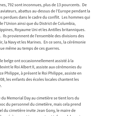
nes, 792 sont inconnues, plus de 13 pourcents. De
t aviateurs, abattus au-dessus de l’Europe pendant la
vies perdues dans le cadre du conflit. Les hommes qui
de l'Union ainsi que du District de Columbia,
ppines, Royaume Uni et les Antilles britanniques.
. Ils proviennent de l’ensemble des divisions des
ir, la Navy et les Marines. En ce sens, la cérémonie
ique même au temps de ces guerres.
le belge ont occasionnellement assisté à la
evint le Roi Albert II, assiste aux cérémonies du
 Philippe, à présent le Roi Philippe, assiste en
08, les enfants des écoles locales chantent les
e.
 du Memorial Day au cimetière se tient lors du
hoc du personnel du cimetière, mais cela prend
 du cimetière invite Jean Gony, le maire de