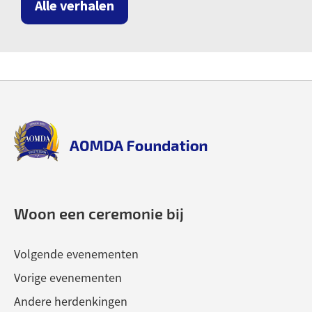
Alle verhalen
Back
Back
to
to
top
top
aomda_logo.png
Woon een ceremonie bij
Volgende evenementen
Vorige evenementen
Andere herdenkingen