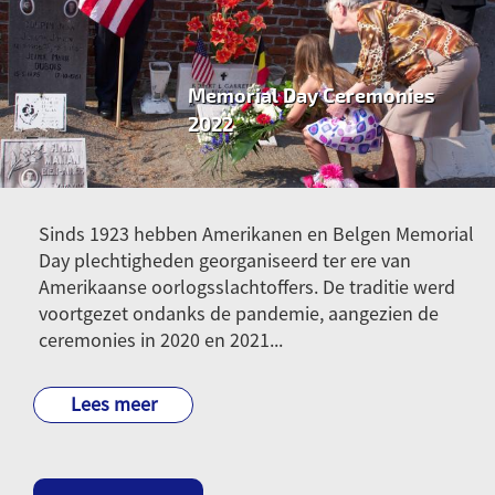
Memorial Day Ceremonies
2022
31
Sinds 1923 hebben Amerikanen en Belgen Memorial
mrt
Day plechtigheden georganiseerd ter ere van
2022
Amerikaanse oorlogsslachtoffers. De traditie werd
voortgezet ondanks de pandemie, aangezien de
ceremonies in 2020 en 2021...
Lees meer