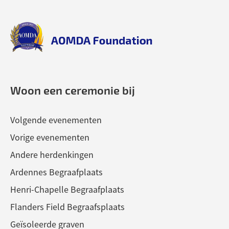
to
to
top
top
aomda_logo.png
Woon een ceremonie bij
Volgende evenementen
Vorige evenementen
Andere herdenkingen
Ardennes Begraafplaats
Henri-Chapelle Begraafplaats
Flanders Field Begraafsplaats
Geïsoleerde graven