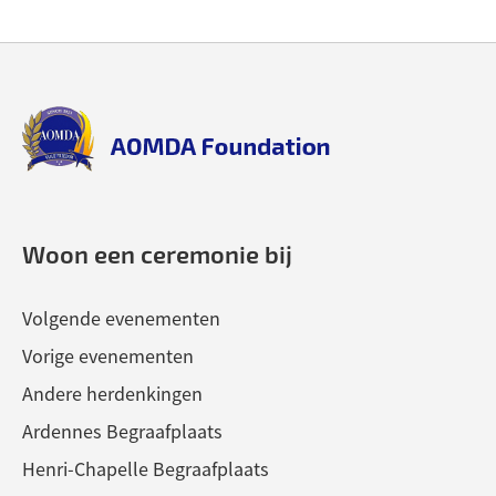
Back
Back
to
to
top
top
aomda_logo.png
Woon een ceremonie bij
Volgende evenementen
Vorige evenementen
Andere herdenkingen
Ardennes Begraafplaats
Henri-Chapelle Begraafplaats